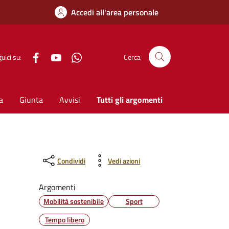
Accedi all'area personale
Facebook
YouTube
WhatsApp
uici su:
Cerca
a
Giunta
Avvisi
Tutti gli argomenti
Condividi
Vedi azioni
Argomenti
Mobilità sostenibile
Sport
Tempo libero