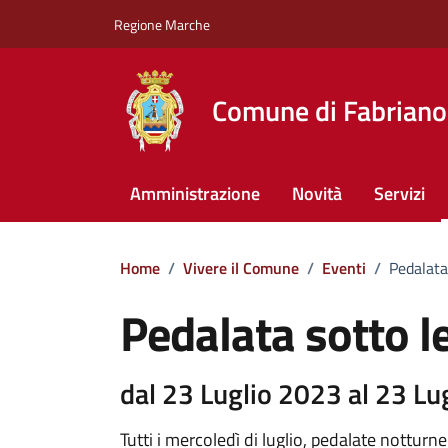
Vai ai contenuti
Vai al footer
Regione Marche
Comune di Fabriano
Amministrazione
Novità
Servizi
Home
/
Vivere il Comune
/
Eventi
/
Pedalata 
Pedalata sotto le
dal 23 Luglio 2023 al 23 Lu
Tutti i mercoledì di luglio, pedalate notturn