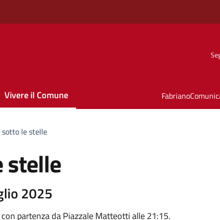
Seg
Vivere il Comune
FabrianoComunic
sotto le stelle
 stelle
glio 2025
e con partenza da Piazzale Matteotti alle 21:15.