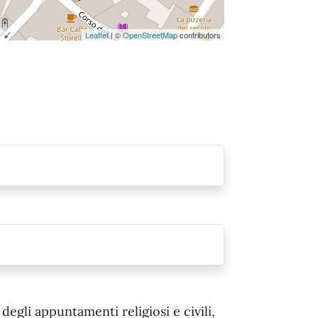
Leaflet
| ©
OpenStreetMap
contributors
egli appuntamenti religiosi e civili,