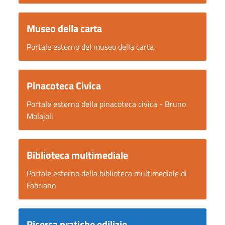
Museo della carta
Portale esterno del museo della carta
Pinacoteca Civica
Portale esterno della pinacoteca civica - Bruno
Molajoli
Biblioteca multimediale
Portale esterno della biblioteca multimediale di
Fabriano
Ricerca pratiche edilizie