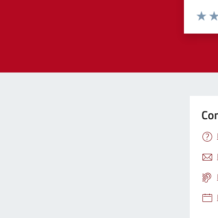
Valuta 
Val
Con