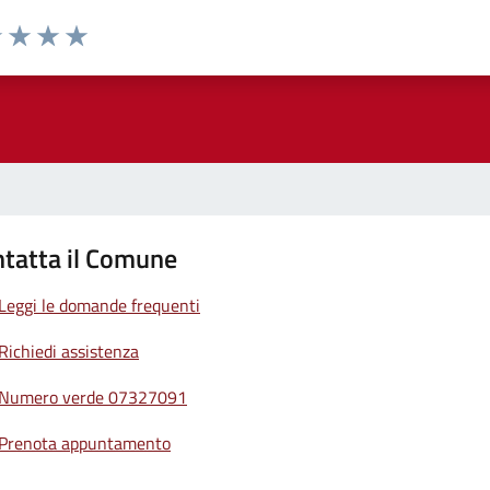
1 stelle su 5
uta 2 stelle su 5
Valuta 3 stelle su 5
Valuta 4 stelle su 5
Valuta 5 stelle su 5
tatta il Comune
Leggi le domande frequenti
Richiedi assistenza
Numero verde 07327091
Prenota appuntamento