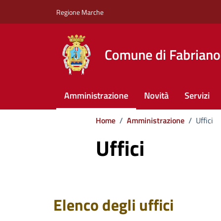
Vai ai contenuti
Vai al footer
Regione Marche
Comune di Fabriano
Amministrazione
Novità
Servizi
Home
/
Amministrazione
/
Uffici
Uffici
Elenco degli uffici