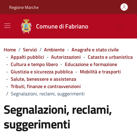
Vai ai contenuti
Vai al footer
Regione Marche
Comune di Fabriano
Home
/
Servizi
/
Ambiente
-
Anagrafe e stato civile
-
Appalti pubblici
-
Autorizzazioni
-
Catasto e urbanistica
-
Cultura e tempo libero
-
Educazione e formazione
-
Giustizia e sicurezza pubblica
-
Mobilità e trasporti
-
Salute, benessere e assistenza
-
Tributi, finanze e contravvenzioni
/
Segnalazioni, reclami, suggerimenti
Segnalazioni, reclami,
suggerimenti