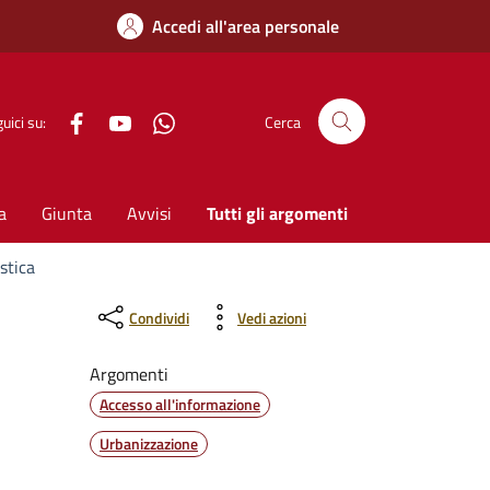
Accedi all'area personale
Facebook
YouTube
WhatsApp
uici su:
Cerca
a
Giunta
Avvisi
Tutti gli argomenti
stica
Condividi
Vedi azioni
Argomenti
Accesso all'informazione
Urbanizzazione