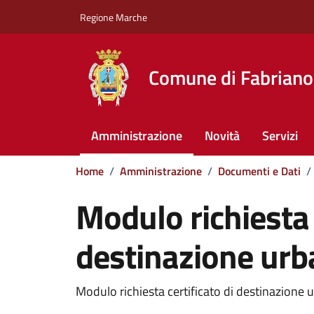
Vai ai contenuti
Vai al footer
Regione Marche
Comune di Fabriano
Amministrazione
Novità
Servizi
Home
/
Amministrazione
/
Documenti e Dati
/
Modulo richiesta 
destinazione urb
Dettagli del documento
Modulo richiesta certificato di destinazione u