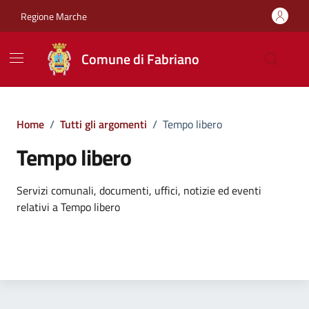
Vai ai contenuti
Vai al footer
Regione Marche
Comune di Fabriano
Home
/
Tutti gli argomenti
/
Tempo libero
Tempo libero
Dettagli dell'argomento
Servizi comunali, documenti, uffici, notizie ed eventi
relativi a Tempo libero