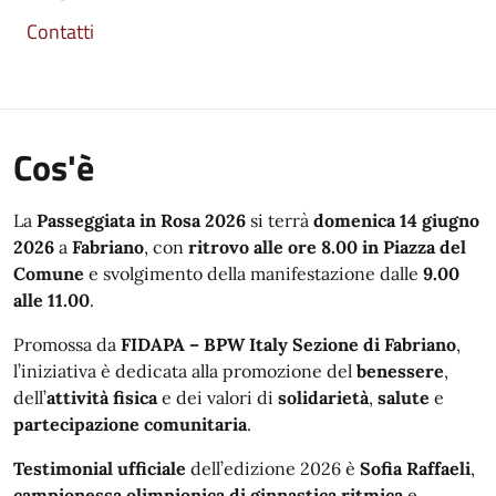
Contatti
Cos'è
La
Passeggiata in Rosa 2026
si terrà
domenica 14 giugno
2026
a
Fabriano
, con
ritrovo alle ore 8.00 in Piazza del
Comune
e svolgimento della manifestazione dalle
9.00
alle 11.00
.
Promossa da
FIDAPA – BPW Italy Sezione di Fabriano
,
l’iniziativa è dedicata alla promozione del
benessere
,
dell’
attività fisica
e dei valori di
solidarietà
,
salute
e
partecipazione comunitaria
.
Testimonial ufficiale
dell’edizione 2026 è
Sofia Raffaeli
,
campionessa olimpionica di ginnastica ritmica
e