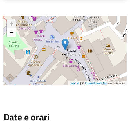
+
−
Leaflet
| ©
OpenStreetMap
contributors
Date e orari