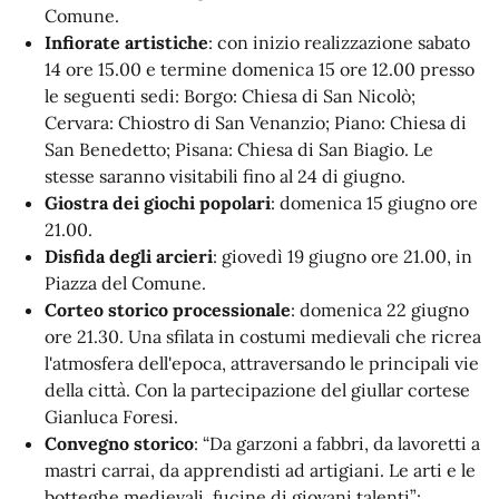
Comune.
Infiorate artistiche
: con inizio realizzazione sabato
14 ore 15.00 e termine domenica 15 ore 12.00 presso
le seguenti sedi: Borgo: Chiesa di San Nicolò;
Cervara: Chiostro di San Venanzio; Piano: Chiesa di
San Benedetto; Pisana: Chiesa di San Biagio. Le
stesse saranno visitabili fino al 24 di giugno.
Giostra dei giochi popolari
: domenica 15 giugno ore
21.00.
Disfida degli arcieri
: giovedì 19 giugno ore 21.00, in
Piazza del Comune.
Corteo storico processionale
: domenica 22 giugno
ore 21.30. Una sfilata in costumi medievali che ricrea
l'atmosfera dell'epoca, attraversando le principali vie
della città. Con la partecipazione del giullar cortese
Gianluca Foresi.
Convegno storico
: “Da garzoni a fabbri, da lavoretti a
mastri carrai, da apprendisti ad artigiani. Le arti e le
botteghe medievali, fucine di giovani talenti”: