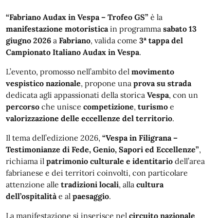
“Fabriano Audax in Vespa – Trofeo GS”
è la
manifestazione motoristica
in programma
sabato 13
giugno 2026
a
Fabriano
, valida come
3ª tappa del
Campionato Italiano Audax in Vespa
.
L’evento, promosso nell’ambito del
movimento
vespistico nazionale
, propone una
prova su strada
dedicata agli appassionati della storica
Vespa
, con un
percorso
che unisce
competizione
,
turismo
e
valorizzazione delle eccellenze del territorio
.
Il tema dell’edizione 2026,
“Vespa in Filigrana –
Testimonianze di Fede, Genio, Sapori ed Eccellenze”
,
richiama il
patrimonio culturale e identitario
dell’area
fabrianese e dei territori coinvolti, con particolare
attenzione alle
tradizioni locali
, alla
cultura
dell’ospitalità
e al
paesaggio
.
La manifestazione si inserisce nel
circuito nazionale