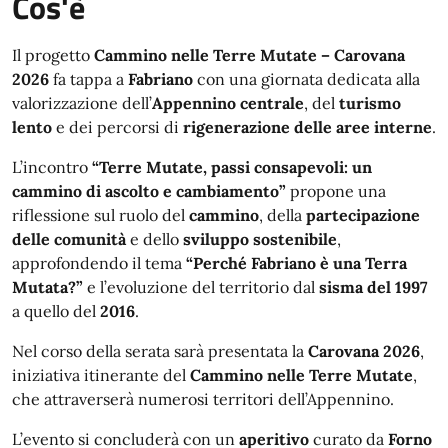
Cos'è
Il progetto
Cammino nelle Terre Mutate – Carovana
2026
fa tappa a
Fabriano
con una giornata dedicata alla
valorizzazione dell’
Appennino centrale
, del
turismo
lento
e dei percorsi di
rigenerazione delle aree interne
.
L’incontro
“Terre Mutate, passi consapevoli: un
cammino di ascolto e cambiamento”
propone una
riflessione sul ruolo del
cammino
, della
partecipazione
delle comunità
e dello
sviluppo sostenibile
,
approfondendo il tema
“Perché Fabriano è una Terra
Mutata?”
e l’evoluzione del territorio dal
sisma del 1997
a quello del
2016
.
Nel corso della serata sarà presentata la
Carovana 2026
,
iniziativa itinerante del
Cammino nelle Terre Mutate
,
che attraverserà numerosi territori dell’Appennino.
L’evento si concluderà con un
aperitivo
curato da
Forno