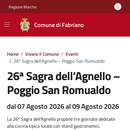
Vai ai contenuti
Vai al footer
Regione Marche
Comune di Fabriano
Home
/
Vivere il Comune
/
Eventi
/
26ª Sagra dell’Agnello – Poggio San Romualdo
26ª Sagra dell’Agnello –
Poggio San Romualdo
dal 07 Agosto 2026 al 09 Agosto 2026
La 26ª Sagra dell'Agnello propone tre giornate dedicate
alla cucina tipica locale con stand gastronomici,