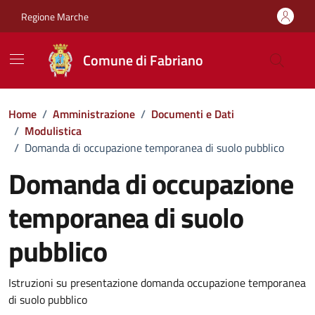
Vai ai contenuti
Vai al footer
Regione Marche
Comune di Fabriano
Home
/
Amministrazione
/
Documenti e Dati
/
Modulistica
/
Domanda di occupazione temporanea di suolo pubblico
Domanda di occupazione
temporanea di suolo
pubblico
Dettagli del documento
Istruzioni su presentazione domanda occupazione temporanea
di suolo pubblico