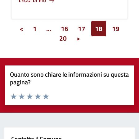
LEGGI DI PIÙ
<
1
…
16
17
18
19
20
>
Quanto sono chiare le informazioni su questa
pagina?
Valuta 1 stelle su 5
Valuta 2 stelle su 5
Valuta 3 stelle su 5
Valuta 4 stelle su 5
Valuta 5 stelle su 5
Contatta il Comune