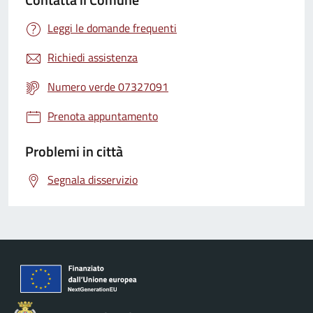
Leggi le domande frequenti
Richiedi assistenza
Numero verde 07327091
Prenota appuntamento
Problemi in città
Segnala disservizio