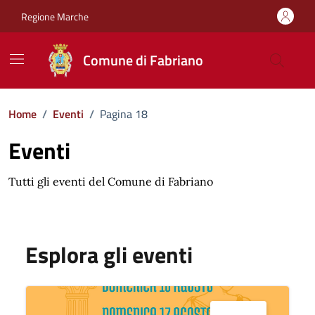
Vai ai contenuti
Vai al footer
Regione Marche
Comune di Fabriano
Home
/
Eventi
/
Pagina 18
Eventi
Tutti gli eventi del Comune di Fabriano
Esplora gli eventi