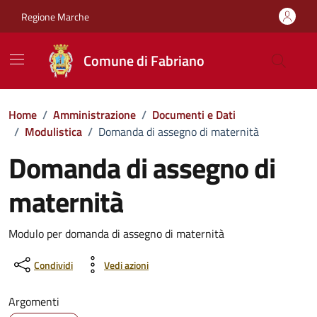
Vai ai contenuti
Vai al footer
Regione Marche
Comune di Fabriano
Home
/
Amministrazione
/
Documenti e Dati
/
Modulistica
/
Domanda di assegno di maternità
Domanda di assegno di
maternità
Dettagli del documento
Modulo per domanda di assegno di maternità
Condividi
Vedi azioni
Argomenti