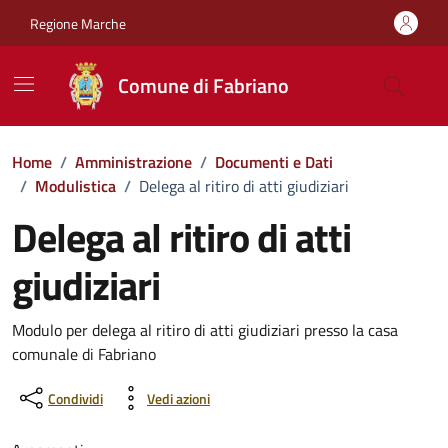
Vai ai contenuti
Vai al footer
Regione Marche
Comune di Fabriano
Home
/
Amministrazione
/
Documenti e Dati
/
Modulistica
/
Delega al ritiro di atti giudiziari
Delega al ritiro di atti
giudiziari
Dettagli del documento
Modulo per delega al ritiro di atti giudiziari presso la casa
comunale di Fabriano
Condividi
Vedi azioni