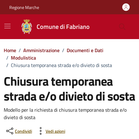
Vai ai contenuti
Vai al footer
Regione Marche
Comune di Fabriano
Home
/
Amministrazione
/
Documenti e Dati
/
Modulistica
/
Chiusura temporanea strada e/o divieto di sosta
Chiusura temporanea
strada e/o divieto di sosta
Dettagli del documento
Modello per la richiesta di chiusura temporanea strada e/o
divieto di sosta
Condividi
Vedi azioni