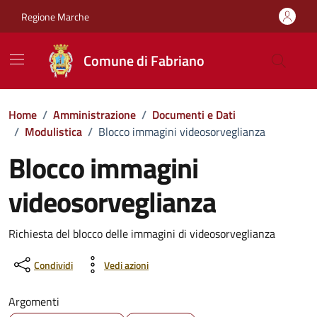
Vai ai contenuti
Vai al footer
Regione Marche
Comune di Fabriano
Home
/
Amministrazione
/
Documenti e Dati
/
Modulistica
/
Blocco immagini videosorveglianza
Blocco immagini
videosorveglianza
Dettagli del documento
Richiesta del blocco delle immagini di videosorveglianza
Condividi
Vedi azioni
Argomenti