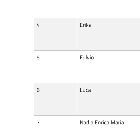
4
Erika
5
Fulvio
6
Luca
7
Nadia Enrica Maria