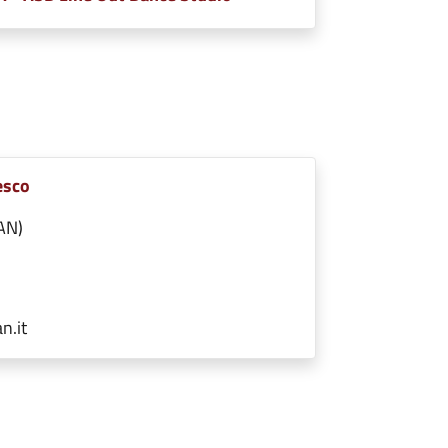
esco
AN)
n.it