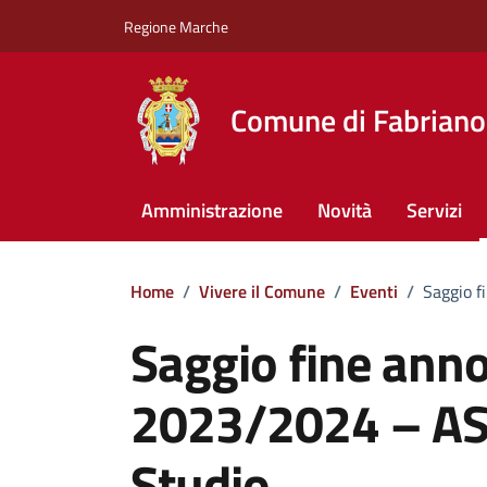
Vai ai contenuti
Vai al footer
Regione Marche
Comune di Fabriano
Amministrazione
Novità
Servizi
Home
/
Vivere il Comune
/
Eventi
/
Saggio 
Saggio fine ann
2023/2024 – AS
Studio