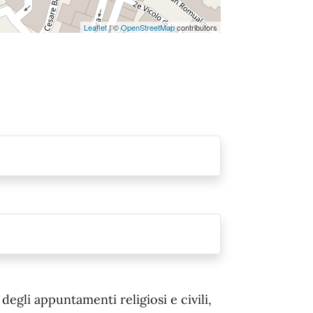
Leaflet
| ©
OpenStreetMap
contributors
egli appuntamenti religiosi e civili,