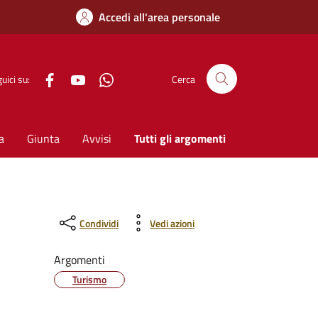
Accedi all'area personale
Facebook
YouTube
WhatsApp
uici su:
Cerca
a
Giunta
Avvisi
Tutti gli argomenti
Condividi
Vedi azioni
Argomenti
Turismo