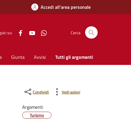
Accedi all'area personale
Facebook
YouTube
WhatsApp
uici su:
Cerca
a
Giunta
Avvisi
Tutti gli argomenti
Condividi
Vedi azioni
Argomenti
Turismo