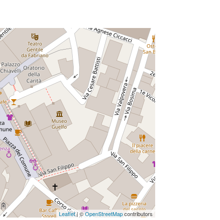
Leaflet
| ©
OpenStreetMap
contributors