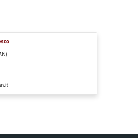
esco
AN)
n.it