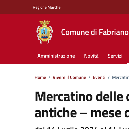
Vai ai contenuti
Vai al footer
Regione Marche
Comune di Fabriano
Amministrazione
Novità
Servizi
Home
/
Vivere il Comune
/
Eventi
/
Mercatin
Mercatino delle 
antiche – mese d