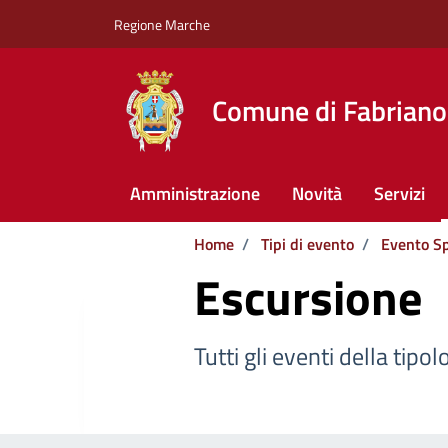
Vai ai contenuti
Vai al footer
Regione Marche
Comune di Fabriano
Amministrazione
Novità
Servizi
Home
/
Tipi di evento
/
Evento Sp
Escursione
Tutti gli eventi della tipol