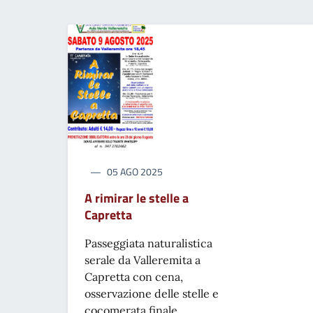
05 AGO 2025
A rimirar le stelle a
Capretta
Passeggiata naturalistica
serale da Valleremita a
Capretta con cena,
osservazione delle stelle e
cocomerata finale.