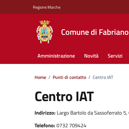
Vai ai contenuti
Vai al footer
Regione Marche
Comune di Fabriano
Amministrazione
Novità
Servizi
Home
/
Punti di contatto
/
Centro IAT
Centro IAT
Indirizzo:
Largo Bartolo da Sassoferrato 5, 
Telefono:
0732 709424