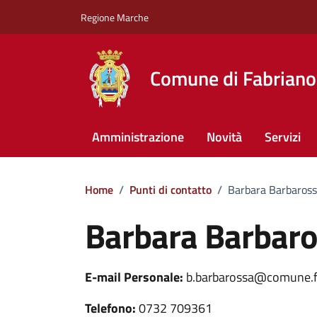
Vai ai contenuti
Vai al footer
Regione Marche
Comune di Fabriano
Amministrazione
Novità
Servizi
Home
/
Punti di contatto
/
Barbara Barbaros
Barbara Barbar
E-mail Personale:
b.barbarossa@comune.fa
Telefono:
0732 709361