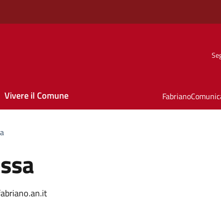
Seg
Vivere il Comune
FabrianoComunic
sa
ossa
briano.an.it