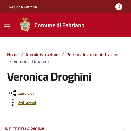
Vai ai contenuti
Vai al footer
Regione Marche
Comune di Fabriano
Home
/
Amministrazione
/
Personale amministrativo
/
Veronica Droghini
Veronica Droghini
Condividi
Vedi azioni
INDICE DELLA PAGINA