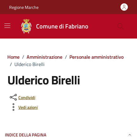
Vai ai contenuti
Vai al footer
Regione Marche
Comune di Fabriano
Home
/
Amministrazione
/
Personale amministrativo
/
Ulderico Birelli
Ulderico Birelli
Condividi
Vedi azioni
INDICE DELLA PAGINA