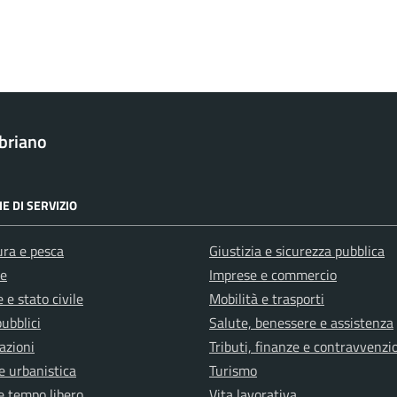
briano
E DI SERVIZIO
ura e pesca
Giustizia e sicurezza pubblica
e
Imprese e commercio
 e stato civile
Mobilità e trasporti
pubblici
Salute, benessere e assistenza
azioni
Tributi, finanze e contravvenzi
e urbanistica
Turismo
e tempo libero
Vita lavorativa