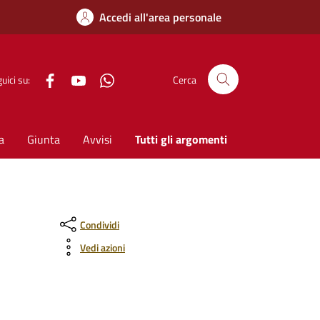
Accedi all'area personale
Facebook
YouTube
WhatsApp
uici su:
Cerca
a
Giunta
Avvisi
Tutti gli argomenti
Condividi
Vedi azioni