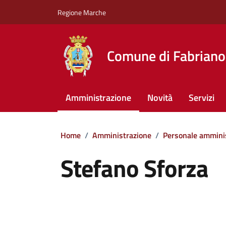
Vai ai contenuti
Vai al footer
Regione Marche
Comune di Fabriano
Amministrazione
Novità
Servizi
Home
/
Amministrazione
/
Personale ammini
Stefano Sforza