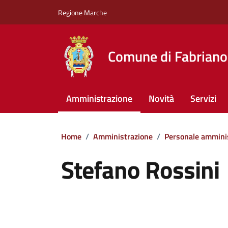
Vai ai contenuti
Vai al footer
Regione Marche
Comune di Fabriano
Amministrazione
Novità
Servizi
Home
/
Amministrazione
/
Personale ammini
Stefano Rossini