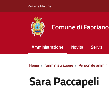
Vai ai contenuti
Vai al footer
Regione Marche
Comune di Fabriano
Amministrazione
Novità
Servizi
Home
/
Amministrazione
/
Personale ammini
Sara Paccapeli