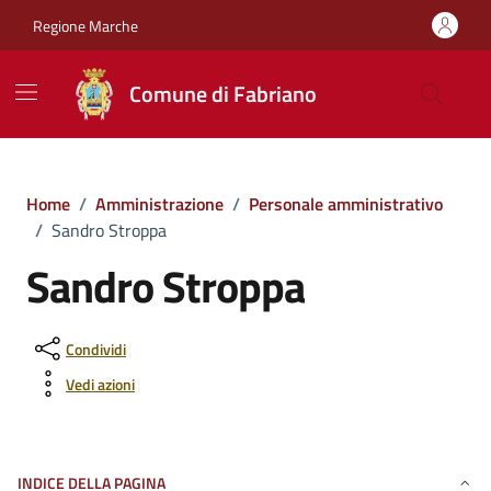
Vai ai contenuti
Vai al footer
Regione Marche
Comune di Fabriano
Home
/
Amministrazione
/
Personale amministrativo
/
Sandro Stroppa
Sandro Stroppa
Condividi
Vedi azioni
INDICE DELLA PAGINA