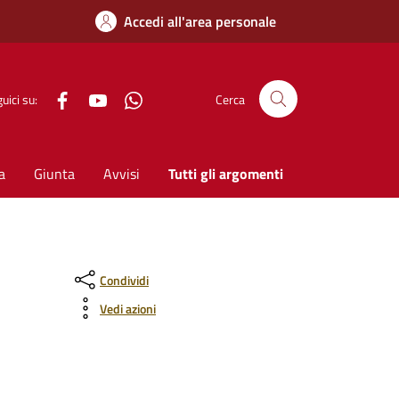
Accedi all'area personale
Facebook
YouTube
WhatsApp
uici su:
Cerca
a
Giunta
Avvisi
Tutti gli argomenti
Condividi
Vedi azioni