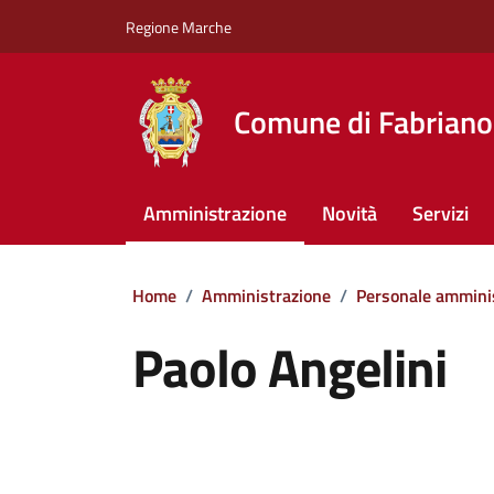
Vai ai contenuti
Vai al footer
Regione Marche
Comune di Fabriano
Amministrazione
Novità
Servizi
Home
/
Amministrazione
/
Personale ammini
Paolo Angelini