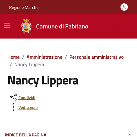
Vai ai contenuti
Vai al footer
Regione Marche
Comune di Fabriano
Home
/
Amministrazione
/
Personale amministrativo
/
Nancy Lippera
Nancy Lippera
Condividi
Vedi azioni
INDICE DELLA PAGINA