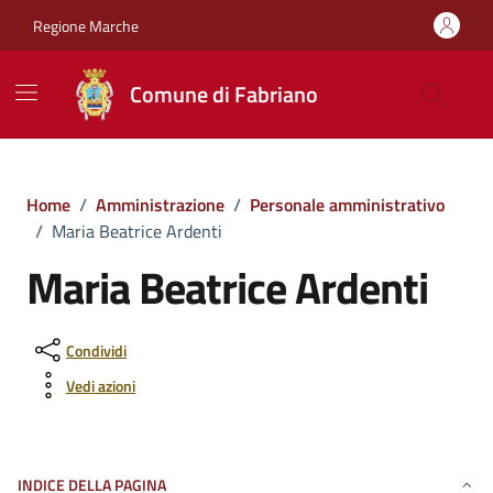
Vai ai contenuti
Vai al footer
Regione Marche
Comune di Fabriano
Home
/
Amministrazione
/
Personale amministrativo
/
Maria Beatrice Ardenti
Maria Beatrice Ardenti
Condividi
Vedi azioni
INDICE DELLA PAGINA