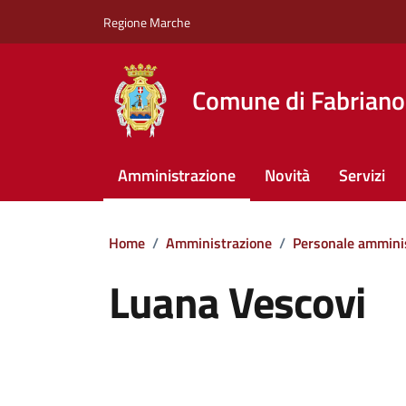
Vai ai contenuti
Vai al footer
Regione Marche
Comune di Fabriano
Amministrazione
Novità
Servizi
Home
/
Amministrazione
/
Personale ammini
Luana Vescovi