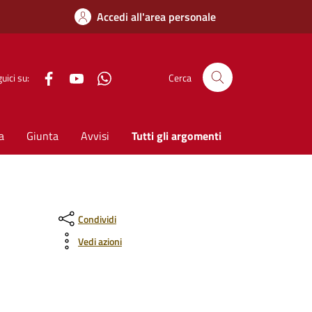
Accedi all'area personale
Facebook
YouTube
WhatsApp
uici su:
Cerca
a
Giunta
Avvisi
Tutti gli argomenti
Condividi
Vedi azioni