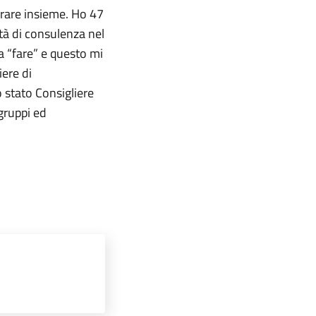
orare insieme. Ho 47
vità di consulenza nel
a “fare” e questo mi
iere di
 stato Consigliere
gruppi ed