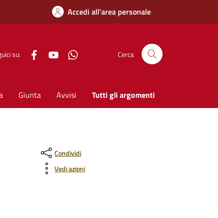
Accedi all'area personale
Facebook
YouTube
WhatsApp
uici su:
Cerca
a
Giunta
Avvisi
Tutti gli argomenti
Condividi
Vedi azioni