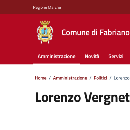
Vai ai contenuti
Vai al footer
Regione Marche
Comune di Fabriano
Amministrazione
Novità
Servizi
Home
/
Amministrazione
/
Politici
/
Lorenzo
Lorenzo Vergnet