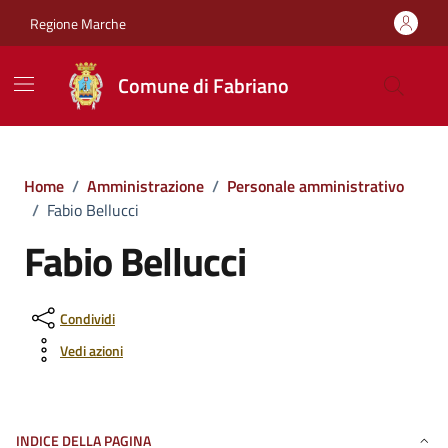
Vai ai contenuti
Vai al footer
Regione Marche
Comune di Fabriano
Home
/
Amministrazione
/
Personale amministrativo
/
Fabio Bellucci
Fabio Bellucci
Condividi
Vedi azioni
INDICE DELLA PAGINA