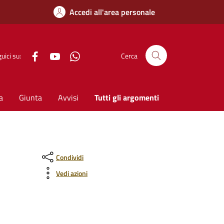
Accedi all'area personale
Facebook
YouTube
WhatsApp
uici su:
Cerca
a
Giunta
Avvisi
Tutti gli argomenti
Condividi
Vedi azioni