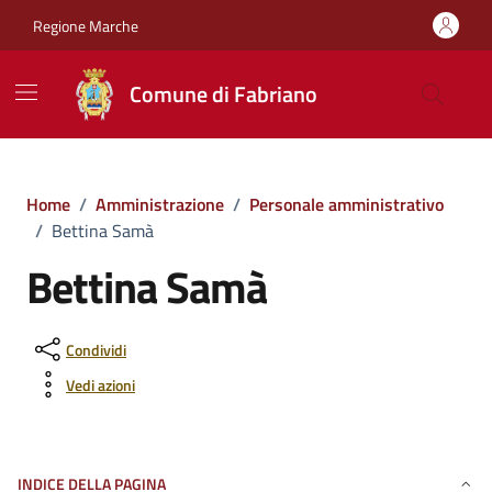
Vai ai contenuti
Vai al footer
Regione Marche
Comune di Fabriano
Home
/
Amministrazione
/
Personale amministrativo
/
Bettina Samà
Bettina Samà
Condividi
Vedi azioni
INDICE DELLA PAGINA