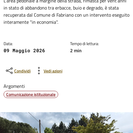
Dettagli della notizia
L'area pedonale a margine della strada, rimasta per vent'anni
in stato di abbandono tra erbacce, buio e degrado, è stata
recuperata dal Comune di Fabriano con un intervento eseguito
interamente "in economia".
Data:
Tempo di lettura:
2 min
09 Maggio 2026
Condividi
Vedi azioni
Argomenti
Comunicazione istituzionale