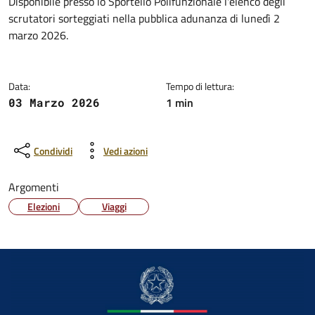
Dettagli della notizia
Disponibile presso lo Sportello Polifunzionale l'elenco degli
scrutatori sorteggiati nella pubblica adunanza di lunedì 2
marzo 2026.
Data:
Tempo di lettura:
1 min
03 Marzo 2026
Condividi
Vedi azioni
Argomenti
Elezioni
Viaggi