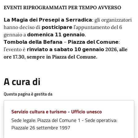
EVENTI RIPROGRAMMATI PER TEMPO AVVERSO
𝗟𝗮 𝗠𝗮𝗴𝗶𝗮 𝗱𝗲𝗶 𝗣𝗿𝗲𝘀𝗲𝗽𝗶 𝗮 𝗦𝗲𝗿𝗿𝗮𝗱𝗶𝗰𝗮: gli organizzatori
hanno deciso di 𝗽𝗼𝘀𝘁𝗶𝗰𝗶𝗽𝗮𝗿𝗲 l’appuntamento del 6
gennaio a 𝗱𝗼𝗺𝗲𝗻𝗶𝗰𝗮 𝟭𝟭 𝗴𝗲𝗻𝗻𝗮𝗶𝗼.
𝗧𝗼𝗺𝗯𝗼𝗹𝗮 𝗱𝗲𝗹𝗹𝗮 𝗕𝗲𝗳𝗮𝗻𝗮 – 𝗣𝗶𝗮𝘇𝘇𝗮 𝗱𝗲𝗹 𝗖𝗼𝗺𝘂𝗻𝗲:
l’evento è 𝗿𝗶𝗻𝘃𝗶𝗮𝘁𝗼 𝗮 𝘀𝗮𝗯𝗮𝘁𝗼 𝟭𝟬 𝗴𝗲𝗻𝗻𝗮𝗶𝗼
2026, alle
ore 17.30, sempre in Piazza del Comune.
A cura di
Questa pagina è gestita da
Servizio cultura e turismo - Ufficio unesco
Sede legale: Piazza del Comune 1 - Sede operativa:
Piazzale 26 settembre 1997