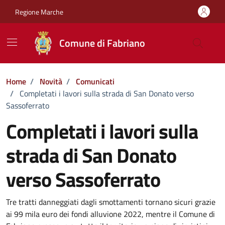
Vai ai contenuti
Vai al footer
Regione Marche
Comune di Fabriano
Home
/
Novità
/
Comunicati
/
Completati i lavori sulla strada di San Donato verso
Sassoferrato
Completati i lavori sulla
strada di San Donato
verso Sassoferrato
Dettagli della notizia
Tre tratti danneggiati dagli smottamenti tornano sicuri grazie
ai 99 mila euro dei fondi alluvione 2022, mentre il Comune di