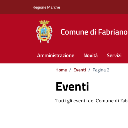
Vai ai contenuti
Vai al footer
Regione Marche
Comune di Fabriano
Amministrazione
Novità
Servizi
Home
/
Eventi
/
Pagina 2
Eventi
Tutti gli eventi del Comune di Fab