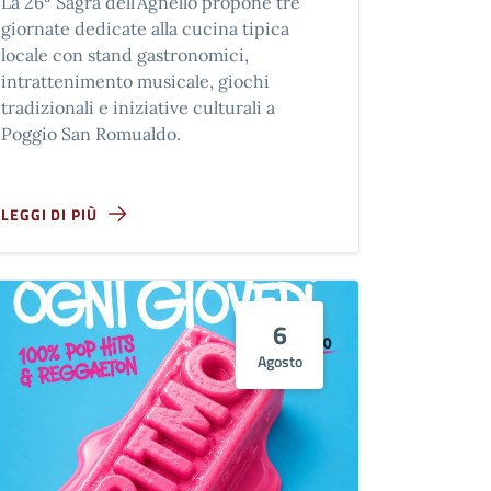
La 26ª Sagra dell'Agnello propone tre
giornate dedicate alla cucina tipica
locale con stand gastronomici,
intrattenimento musicale, giochi
tradizionali e iniziative culturali a
Poggio San Romualdo.
LEGGI DI PIÙ
6
Agosto