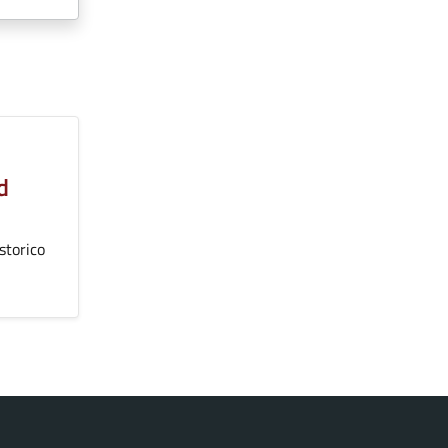
d
 storico