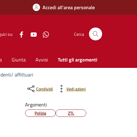
Accedi all'area personale
Facebook
YouTube
WhatsApp
uici su:
Cerca
a
Giunta
Avvisi
Tutti gli argomenti
denti/ affittuari
Condividi
Vedi azioni
Argomenti
Polizia
ZTL