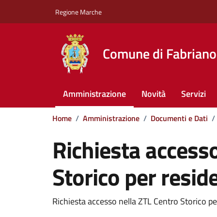
Vai ai contenuti
Vai al footer
Regione Marche
Comune di Fabriano
Amministrazione
Novità
Servizi
Home
/
Amministrazione
/
Documenti e Dati
/
Richiesta accesso
Storico per reside
Dettagli del documento
Richiesta accesso nella ZTL Centro Storico per 