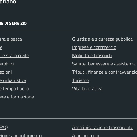
briano
E DI SERVIZIO
ura e pesca
Giustizia e sicurezza pubblica
e
Imprese e commercio
 e stato civile
Mobilità e trasporti
pubblici
Salute, benessere e assistenza
azioni
Tributi, finanze e contravvenzi
e urbanistica
Turismo
e tempo libero
Vita lavorativa
one e formazione
 FAQ
Amministrazione trasparente
zione appuntamento
Albo pretorio