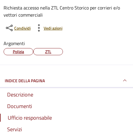
Dettagli del documento
Richiesta accesso nella ZTL Centro Storico per corrieri e/o
vettori commerciali
Condividi
Vedi azioni
Argomenti
Polizia
ZTL
INDICE DELLA PAGINA
Descrizione
Documenti
Ufficio responsabile
Servizi