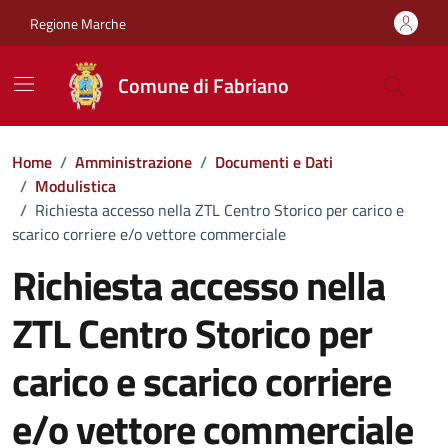
Vai ai contenuti
Vai al footer
Regione Marche
Comune di Fabriano
Home
/
Amministrazione
/
Documenti e Dati
/
Modulistica
/
Richiesta accesso nella ZTL Centro Storico per carico e
scarico corriere e/o vettore commerciale
Richiesta accesso nella
ZTL Centro Storico per
carico e scarico corriere
e/o vettore commerciale