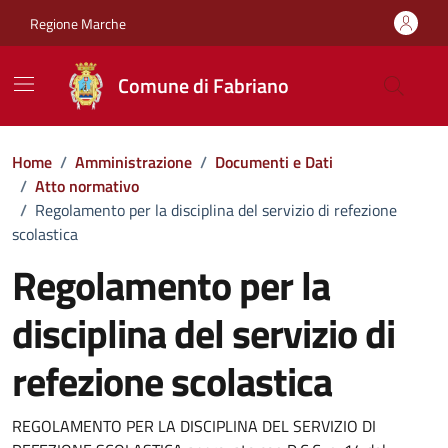
Vai ai contenuti
Vai al footer
Regione Marche
Comune di Fabriano
Home
/
Amministrazione
/
Documenti e Dati
/
Atto normativo
/
Regolamento per la disciplina del servizio di refezione
scolastica
Regolamento per la
disciplina del servizio di
refezione scolastica
Dettagli del documento
REGOLAMENTO PER LA DISCIPLINA DEL SERVIZIO DI