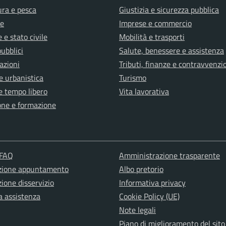
ura e pesca
Giustizia e sicurezza pubblica
e
Imprese e commercio
 e stato civile
Mobilità e trasporti
pubblici
Salute, benessere e assistenza
azioni
Tributi, finanze e contravvenzi
e urbanistica
Turismo
e tempo libero
Vita lavorativa
one e formazione
 FAQ
Amministrazione trasparente
zione appuntamento
Albo pretorio
ione disservizio
Informativa privacy
a assistenza
Cookie Policy (UE)
Note legali
Piano di miglioramento del sito