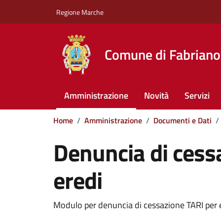
Vai ai contenuti
Vai al footer
Regione Marche
Comune di Fabriano
Amministrazione
Novità
Servizi
Home
/
Amministrazione
/
Documenti e Dati
/
Denuncia di cess
eredi
Dettagli del documento
Modulo per denuncia di cessazione TARI per 