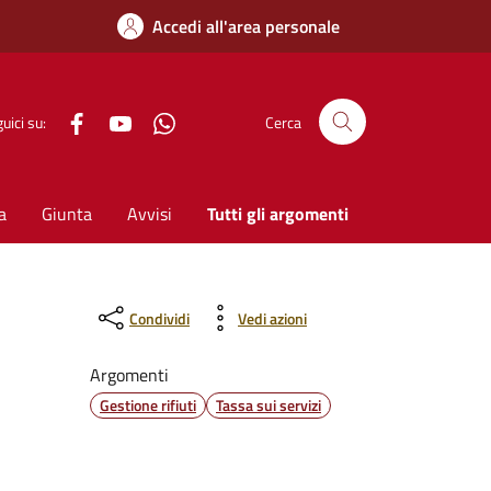
Accedi all'area personale
Facebook
YouTube
WhatsApp
uici su:
Cerca
a
Giunta
Avvisi
Tutti gli argomenti
Condividi
Vedi azioni
Argomenti
Gestione rifiuti
Tassa sui servizi