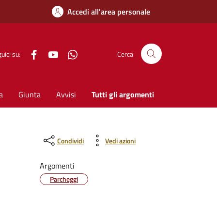
Accedi all'area personale
Facebook
YouTube
WhatsApp
uici su:
Cerca
a
Giunta
Avvisi
Tutti gli argomenti
Condividi
Vedi azioni
Argomenti
Parcheggi