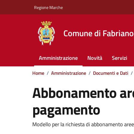
Vai ai contenuti
Vai al footer
Regione Marche
Comune di Fabriano
Amministrazione
Novità
Servizi
Home
/
Amministrazione
/
Documenti e Dati
/
Abbonamento are
pagamento
Dettagli del documento
Modello per la richiesta di abbonamento are