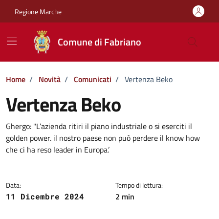
Vai ai contenuti
Vai al footer
Regione Marche
Comune di Fabriano
Home
/
Novità
/
Comunicati
/
Vertenza Beko
Vertenza Beko
Dettagli della notizia
Ghergo: "L’azienda ritiri il piano industriale o si eserciti il
golden power. il nostro paese non può perdere il know how
che ci ha reso leader in Europa.’
Data:
Tempo di lettura:
2 min
11 Dicembre 2024