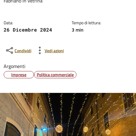
Dettagli della notizia
Fabriano in vetrina
Data:
Tempo di lettura:
3 min
26 Dicembre 2024
Condividi
Vedi azioni
Argomenti
Imprese
Politica commerciale