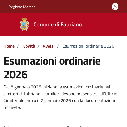
Vai ai contenuti
Vai al footer
Regione Marche
Comune di Fabriano
Home
/
Novità
/
Avvisi
/
Esumazioni ordinarie 2026
Esumazioni ordinarie
2026
Dettagli della notizia
Dal 8 gennaio 2026 iniziano le esumazioni ordinarie nei
cimiteri di Fabriano. I familiari devono presentarsi all’Ufficio
Cimiteriale entro il 7 gennaio 2026 con la documentazione
richiesta.